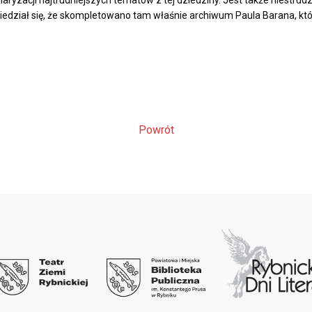
ularyzacji najtrudniejszych tematów z tej dziedziny. Jest także niest
iedział się, że skompletowano tam właśnie archiwum Paula Barana, któ
Powrót