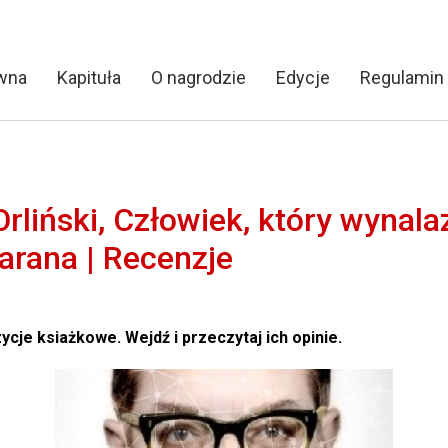
ówna
Kapituła
O nagrodzie
Edycje
Regulamin
liński, Człowiek, który wynalaz
Barana | Recenzje
cje ksiażkowe. Wejdź i przeczytaj ich opinie.