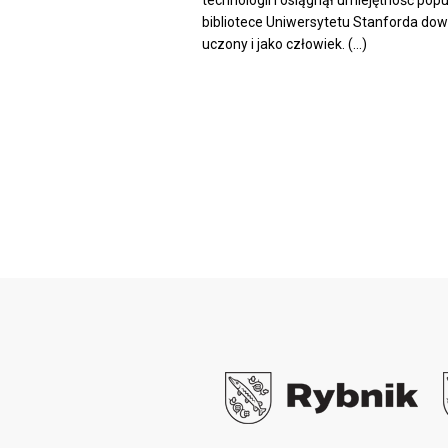
technologii i osiągnął umiejętność pop
bibliotece Uniwersytetu Stanforda dow
uczony i jako człowiek. (...)