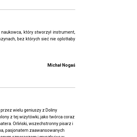
go naukowca, który stworzył instrument,
zynach, bez których sieć nie oplotłaby
Michał Nogaś
 przez wielu geniuszy z Doliny
ony z tej wizytówki; jako twórca coraz
tera. Orliński, wszechstronny pisarz i
Lema, pasjonatem zaawansowanych