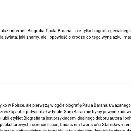
nalazł internet. Biografia Paula Barana - nie tylko biografia genialne
 świata, jaki znamy, ale i opowieść o drodze do tego wynalazku, mas
 tylko w Polsce, ale pierwszą w ogóle biografię Paula Barana, uważanego
resztą autor potwierdził w tytule. Sam Baran nie byłby pewnie zadowol
bił etykiet.Biografia ta jest przykładem idealnego doboru autora i boha
popkulturowych i science fiction, badaczem twórczości Stanisława 