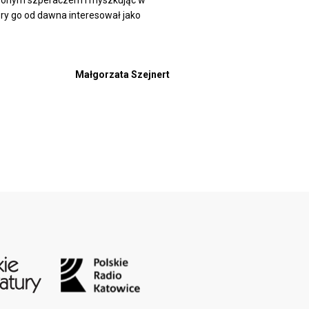
rudzonym szperaczem i myszkując w
ry go od dawna interesował jako
Małgorzata Szejnert