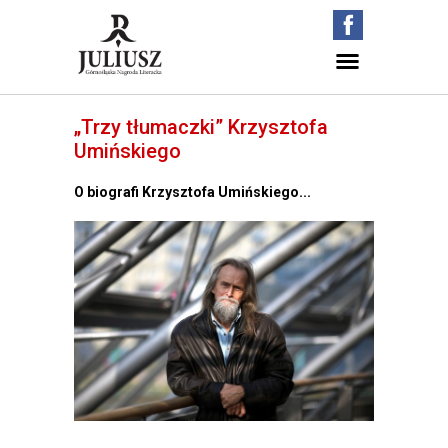
„Trzy tłumaczki” Krzysztofa
Umińskiego
O biografi Krzysztofa Umińskiego...